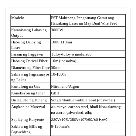
Modelo
FST-Makinang Panghinang Gamit ang
Hawakang Laser na May Dual Wire Feed
Karaniwang Lakas ng
3000W
Output
Haba ng Daloy ng
1080 ±10nm
Laser
Paraan ng Paggawa
Tuloy-tuloy o modulado
Haba ng Optical Fiber
10m (ipasadya)
Diametro ng Fiber Core
50um
Saklaw ng Pagsasaayos
10-100%
ng Lakas
Pantulong na Gas
Nitroheno/Argon
Koneksyon ng Fiber
BH
Q
Uri ng Ulo ng Hinang
Single/double wobble head (opsyonal)
Angkop na Materyal
Aluminyo, carbon steel, hindi kinakalawang
na asero, galvanized, atbp
Suplay ng Kuryente
220V+10%/380V+10%;50/60 HzAC
Saklaw ng Bilis ng
0-120mm/s
Pagwelding