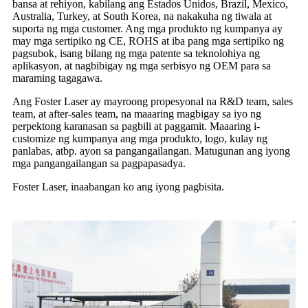
bansa at rehiyon, kabilang ang Estados Unidos, Brazil, Mexico,
Australia, Turkey, at South Korea, na nakakuha ng tiwala at
suporta ng mga customer. Ang mga produkto ng kumpanya ay
may mga sertipiko ng CE, ROHS at iba pang mga sertipiko ng
pagsubok, isang bilang ng mga patente sa teknolohiya ng
aplikasyon, at nagbibigay ng mga serbisyo ng OEM para sa
maraming tagagawa.
Ang Foster Laser ay mayroong propesyonal na R&D team, sales
team, at after-sales team, na maaaring magbigay sa iyo ng
perpektong karanasan sa pagbili at paggamit. Maaaring i-
customize ng kumpanya ang mga produkto, logo, kulay ng
panlabas, atbp. ayon sa pangangailangan. Matugunan ang iyong
mga pangangailangan sa pagpapasadya.
Foster Laser, inaabangan ko ang iyong pagbisita.