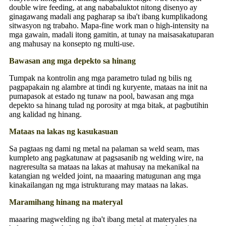
double wire feeding, at ang nababaluktot nitong disenyo ay
ginagawang madali ang pagharap sa iba't ibang kumplikadong
sitwasyon ng trabaho. Mapa-fine work man o high-intensity na
mga gawain, madali itong gamitin, at tunay na maisasakatuparan
ang mahusay na konsepto ng multi-use.
Bawasan ang mga depekto sa hinang
Tumpak na kontrolin ang mga parametro tulad ng bilis ng
pagpapakain ng alambre at tindi ng kuryente, mataas na init na
pumapasok at estado ng tunaw na pool, bawasan ang mga
depekto sa hinang tulad ng porosity at mga bitak, at pagbutihin
ang kalidad ng hinang.
Mataas na lakas ng kasukasuan
Sa pagtaas ng dami ng metal na palaman sa weld seam, mas
kumpleto ang pagkatunaw at pagsasanib ng welding wire, na
nagreresulta sa mataas na lakas at mahusay na mekanikal na
katangian ng welded joint, na maaaring matugunan ang mga
kinakailangan ng mga istrukturang may mataas na lakas.
Maramihang hinang na materyal
maaaring magwelding ng iba't ibang metal at materyales na