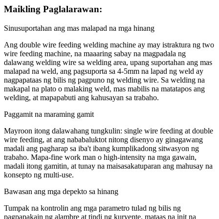
Maikling Paglalarawan:
Sinusuportahan ang mas malapad na mga hinang
Ang double wire feeding welding machine ay may istraktura ng two
wire feeding machine, na maaaring sabay na magpadala ng
dalawang welding wire sa welding area, upang suportahan ang mas
malapad na weld, ang pagsuporta sa 4-5mm na lapad ng weld ay
nagpapataas ng bilis ng pagpuno ng welding wire. Sa welding na
makapal na plato o malaking weld, mas mabilis na matatapos ang
welding, at mapapabuti ang kahusayan sa trabaho.
Paggamit na maraming gamit
Mayroon itong dalawahang tungkulin: single wire feeding at double
wire feeding, at ang nababaluktot nitong disenyo ay ginagawang
madali ang pagharap sa iba't ibang kumplikadong sitwasyon ng
trabaho. Mapa-fine work man o high-intensity na mga gawain,
madali itong gamitin, at tunay na maisasakatuparan ang mahusay na
konsepto ng multi-use.
Bawasan ang mga depekto sa hinang
Tumpak na kontrolin ang mga parametro tulad ng bilis ng
pagpapakain ng alambre at tindi ng kuryente, mataas na init na