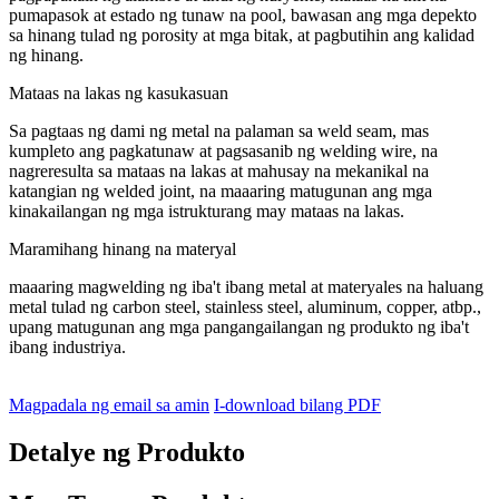
pumapasok at estado ng tunaw na pool, bawasan ang mga depekto
sa hinang tulad ng porosity at mga bitak, at pagbutihin ang kalidad
ng hinang.
Mataas na lakas ng kasukasuan
Sa pagtaas ng dami ng metal na palaman sa weld seam, mas
kumpleto ang pagkatunaw at pagsasanib ng welding wire, na
nagreresulta sa mataas na lakas at mahusay na mekanikal na
katangian ng welded joint, na maaaring matugunan ang mga
kinakailangan ng mga istrukturang may mataas na lakas.
Maramihang hinang na materyal
maaaring magwelding ng iba't ibang metal at materyales na haluang
metal tulad ng carbon steel, stainless steel, aluminum, copper, atbp.,
upang matugunan ang mga pangangailangan ng produkto ng iba't
ibang industriya.
Magpadala ng email sa amin
I-download bilang PDF
Detalye ng Produkto