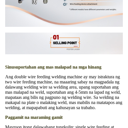
Sinusuportahan ang mas malapad na mga hinang
Ang double wire feeding welding machine ay may istraktura ng
two wire feeding machine, na maaaring sabay na magpadala ng
dalawang welding wire sa welding area, upang suportahan ang
mas malapad na weld, suportahan ang 4-5mm na lapad ng weld,
mapataas ang bilis ng pagpuno ng welding wire. Sa welding na
makapal na plate o malaking weld, mas mabilis na matatapos ang
welding, at mapapabuti ang kahusayan sa trabaho.
Paggamit na maraming gamit
Mayroon itong dalawahang tungkulin: single wire feeding at