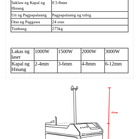
Saklaw ng Kapal ng
0.5-8mm
Hinang
Uri ng Pagpapalamig
Pagpapalamig ng tubig
Oras ng Paggawa
24 oras
Timbang
275kg
Lakas ng
1000W
1500W
2000W
3000W
laser
Kapal ng
2-4mm
3-6mm
4-8mm
6-12mm
Hinang