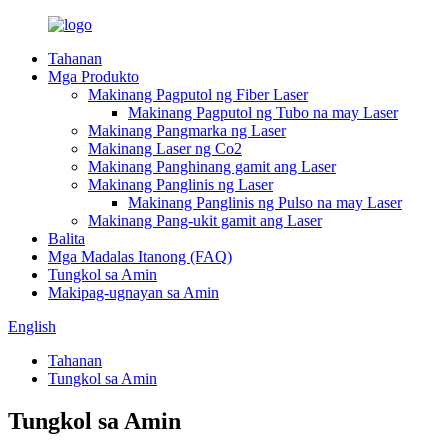
Tahanan
Mga Produkto
Makinang Pagputol ng Fiber Laser
Makinang Pagputol ng Tubo na may Laser
Makinang Pangmarka ng Laser
Makinang Laser ng Co2
Makinang Panghinang gamit ang Laser
Makinang Panglinis ng Laser
Makinang Panglinis ng Pulso na may Laser
Makinang Pang-ukit gamit ang Laser
Balita
Mga Madalas Itanong (FAQ)
Tungkol sa Amin
Makipag-ugnayan sa Amin
English
Tahanan
Tungkol sa Amin
Tungkol sa Amin