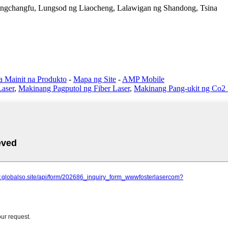
Dongchangfu, Lungsod ng Liaocheng, Lalawigan ng Shandong, Tsina
 Mainit na Produkto
-
Mapa ng Site
-
AMP Mobile
aser
,
Makinang Pagputol ng Fiber Laser
,
Makinang Pang-ukit ng Co2 