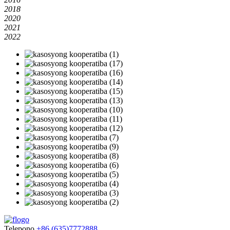
2018
2020
2021
2022
Telepono
+86 (635)7772888