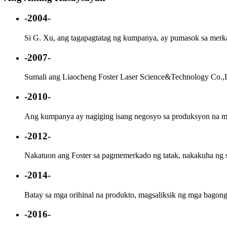
-2004-
Si G. Xu, ang tagapagtatag ng kumpanya, ay pumasok sa merka
-2007-
Sumali ang Liaocheng Foster Laser Science&Technology Co.,Ltd.
-2010-
Ang kumpanya ay nagiging isang negosyo sa produksyon na may
-2012-
Nakatuon ang Foster sa pagmemerkado ng tatak, nakakuha ng s
-2014-
Batay sa mga orihinal na produkto, magsaliksik ng mga bagong
-2016-