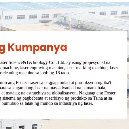
 ng Kumpanya
aser Science&Technology Co., Ltd. ay isang propesyonal na
g machine, laser engraving machine, laser marking machine, laser
r cleaning machine sa loob ng 18 taon.
on ang Foster Laser sa pagpapaunlad at produksyon ng iba't
para sa kagamitang laser na may advanced na pamamahala,
 at matatag na estratehiya sa globalisasyon. Nagtatag ang Foster
 sistema ng pagbebenta at serbisyo ng produkto sa Tsina at sa
bumubuo sa tatak ng mundo sa industriya ng laser.