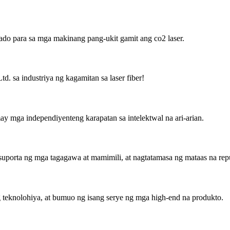
do para sa mga makinang pang-ukit gamit ang co2 laser.
 sa industriya ng kagamitan sa laser fiber!
 mga independiyenteng karapatan sa intelektwal na ari-arian.
uporta ng mga tagagawa at mamimili, at nagtatamasa ng mataas na rep
 teknolohiya, at bumuo ng isang serye ng mga high-end na produkto.