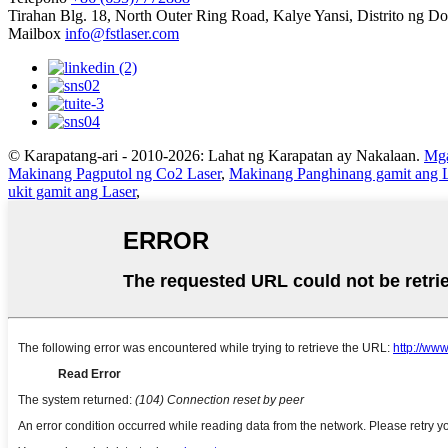
Tirahan
Blg. 18, North Outer Ring Road, Kalye Yansi, Distrito ng 
Mailbox
info@fstlaser.com
© Karapatang-ari - 2010-2026: Lahat ng Karapatan ay Nakalaan.
Mga
Makinang Pagputol ng Co2 Laser
,
Makinang Panghinang gamit ang L
ukit gamit ang Laser
,