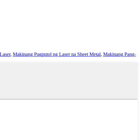
Laser
,
Makinang Pagputol ng Laser na Sheet Metal
,
Makinang Pang-