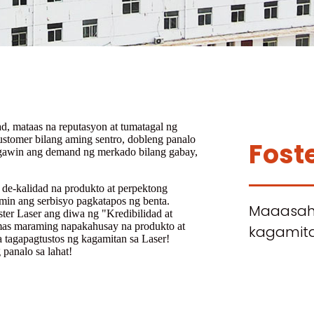
, mataas na reputasyon at tumatagal ng
ustomer bilang aming sentro, dobleng panalo
Foste
"gawin ang demand ng merkado bilang gabay,
e-kalidad na produkto at perpektong
amin ang serbisyo pagkatapos ng benta.
Maaasah
ter Laser ang diwa ng "Kredibilidad at
 mas maraming napakahusay na produkto at
kagamita
 tagapagtustos ng kagamitan sa Laser!
panalo sa lahat!