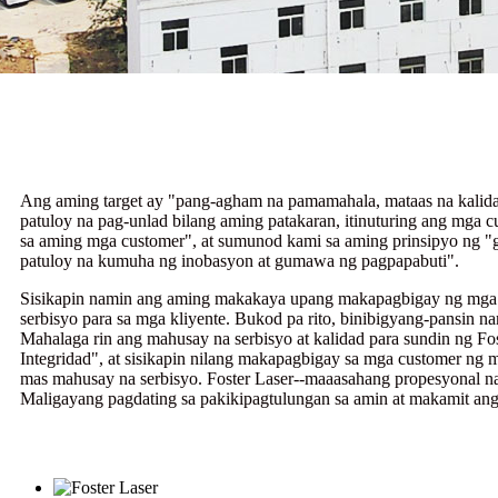
Ang aming target ay "pang-agham na pamamahala, mataas na kalidad
patuloy na pag-unlad bilang aming patakaran, itinuturing ang mga c
sa aming mga customer", at sumunod kami sa aming prinsipyo ng 
patuloy na kumuha ng inobasyon at gumawa ng pagpapabuti".
Sisikapin namin ang aming makakaya upang makapagbigay ng mga d
serbisyo para sa mga kliyente. Bukod pa rito, binibigyang-pansin n
Mahalaga rin ang mahusay na serbisyo at kalidad para sundin ng Fos
Integridad", at sisikapin nilang makapagbigay sa mga customer ng
mas mahusay na serbisyo. Foster Laser--maaasahang propesyonal na
Maligayang pagdating sa pakikipagtulungan sa amin at makamit ang 