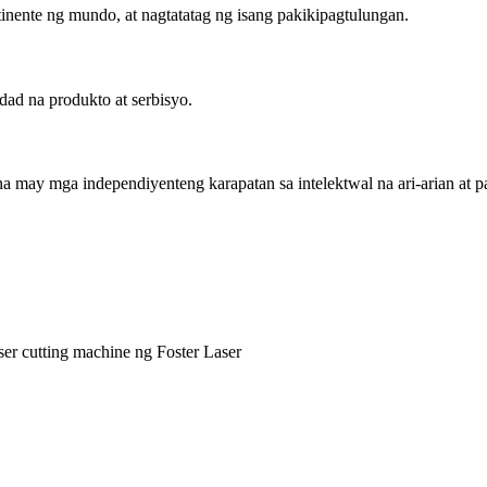
nente ng mundo, at nagtatatag ng isang pakikipagtulungan.
ad na produkto at serbisyo.
 may mga independiyenteng karapatan sa intelektwal na ari-arian at p
er cutting machine ng Foster Laser